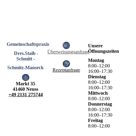
Gemeinschaftspraxis
Unsere
Öffnungszeiten
Überweisungsanfrage
Dres.Staib -
Schmitt -
Montag
8
:
00
–
12
:
00
Schmitz-Manseck
Rezeptanfrage
16
:
00
–
17
:
30
Dienstag
8
:
00
–
12
:
00
Markt 35
16
:
00
–
17
:
30
41460 Neuss
Mittwoch
+49 2131 275744
8
:
00
–
12
:
00
Donnerstag
8
:
00
–
12
:
00
16
:
00
–
17
:
30
Freitag
8
:
00
–
12
:
00