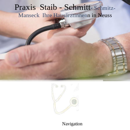
Praxis Staib - Schmitt
- Schmitz-
Manseck Ihre Hausärztinnen
n in Neuss
Navigation