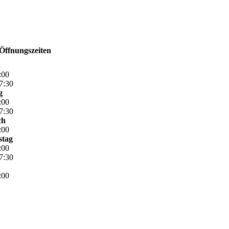
Öffnungszeiten
:
00
7
:
30
g
:
00
7
:
30
ch
:
00
stag
:
00
7
:
30
:
00