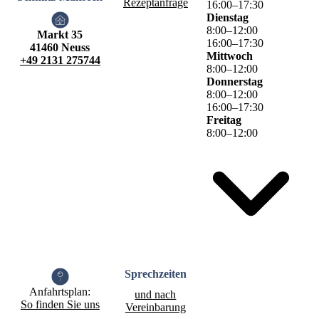
Rezeptanfrage
16
:
00
–
17
:
30
Dienstag
8
:
00
–
12
:
00
Markt 35
16
:
00
–
17
:
30
41460 Neuss
Mittwoch
+49 2131 275744
8
:
00
–
12
:
00
Donnerstag
8
:
00
–
12
:
00
16
:
00
–
17
:
30
Freitag
8
:
00
–
12
:
00
Sprech­zeiten
Anfahrtsplan:
und nach
So finden Sie uns
Vereinbarung