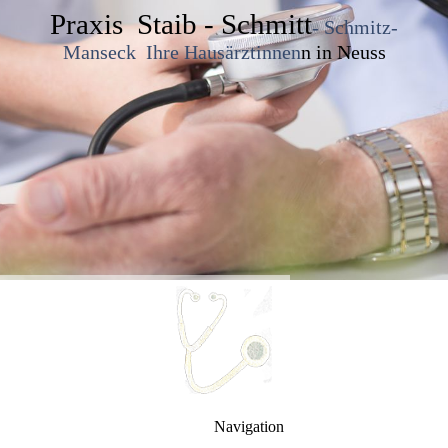
Praxis Staib - Schmitt
- Schmitz-
Manseck Ihre Hausärztinnen
n in Neuss
Navigation