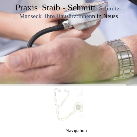
Praxis Staib - Schmitt
- Schmitz-
Manseck Ihre Hausärztinnen
n in Neuss
Navigation