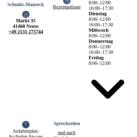
8
:
00
–
12
:
00
Schmitz-Manseck
Rezeptanfrage
16
:
00
–
17
:
30
Dienstag
8
:
00
–
12
:
00
Markt 35
16
:
00
–
17
:
30
41460 Neuss
Mittwoch
+49 2131 275744
8
:
00
–
12
:
00
Donnerstag
8
:
00
–
12
:
00
16
:
00
–
17
:
30
Freitag
8
:
00
–
12
:
00
Sprech­zeiten
Anfahrtsplan:
und nach
So finden Sie uns